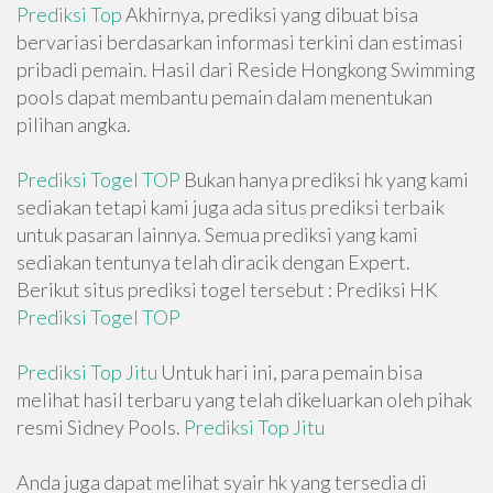
Prediksi Top
Akhirnya, prediksi yang dibuat bisa
bervariasi berdasarkan informasi terkini dan estimasi
pribadi pemain. Hasil dari Reside Hongkong Swimming
pools dapat membantu pemain dalam menentukan
pilihan angka.
Prediksi Togel TOP
Bukan hanya prediksi hk yang kami
sediakan tetapi kami juga ada situs prediksi terbaik
untuk pasaran lainnya. Semua prediksi yang kami
sediakan tentunya telah diracik dengan Expert.
Berikut situs prediksi togel tersebut : Prediksi HK
Prediksi Togel TOP
Prediksi Top Jitu
Untuk hari ini, para pemain bisa
melihat hasil terbaru yang telah dikeluarkan oleh pihak
resmi Sidney Pools.
Prediksi Top Jitu
Anda juga dapat melihat syair hk yang tersedia di