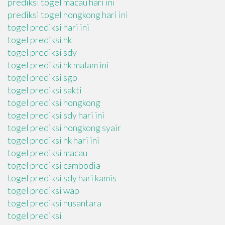
prediksi togel macau hari ini
prediksi togel hongkong hari ini
togel prediksi hari ini
togel prediksi hk
togel prediksi sdy
togel prediksi hk malam ini
togel prediksi sgp
togel prediksi sakti
togel prediksi hongkong
togel prediksi sdy hari ini
togel prediksi hongkong syair
togel prediksi hk hari ini
togel prediksi macau
togel prediksi cambodia
togel prediksi sdy hari kamis
togel prediksi wap
togel prediksi nusantara
togel prediksi