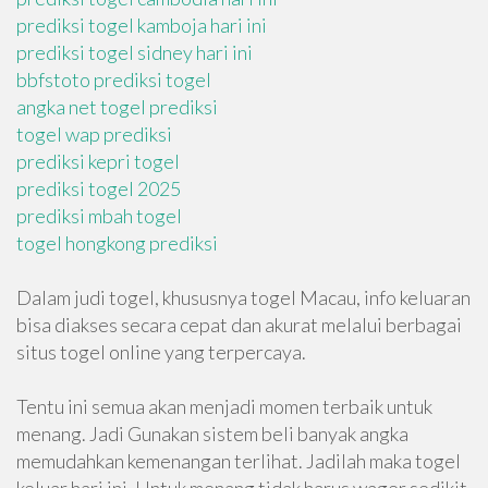
prediksi togel kamboja hari ini
prediksi togel sidney hari ini
bbfstoto prediksi togel
angka net togel prediksi
togel wap prediksi
prediksi kepri togel
prediksi togel 2025
prediksi mbah togel
togel hongkong prediksi
Dalam judi togel, khususnya togel Macau, info keluaran
bisa diakses secara cepat dan akurat melalui berbagai
situs togel online yang terpercaya.
Tentu ini semua akan menjadi momen terbaik untuk
menang. Jadi Gunakan sistem beli banyak angka
memudahkan kemenangan terlihat. Jadilah maka togel