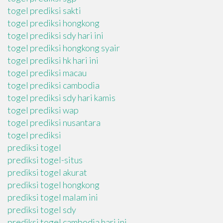
togel prediksi sakti
togel prediksi hongkong
togel prediksi sdy hari ini
togel prediksi hongkong syair
togel prediksi hk hari ini
togel prediksi macau
togel prediksi cambodia
togel prediksi sdy hari kamis
togel prediksi wap
togel prediksi nusantara
togel prediksi
prediksi togel
prediksi togel-situs
prediksi togel akurat
prediksi togel hongkong
prediksi togel malam ini
prediksi togel sdy
prediksi togel cambodia hari ini