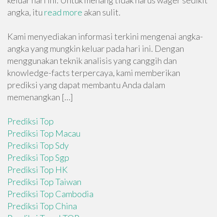
keluar hari ini. Untuk menang tidak harus wager sedikit
angka, itu
read more
akan sulit.
Kami menyediakan informasi terkini mengenai angka-
angka yang mungkin keluar pada hari ini. Dengan
menggunakan teknik analisis yang canggih dan
knowledge-facts terpercaya, kami memberikan
prediksi yang dapat membantu Anda dalam
memenangkan […]
Prediksi Top
Prediksi Top Macau
Prediksi Top Sdy
Prediksi Top Sgp
Prediksi Top HK
Prediksi Top Taiwan
Prediksi Top Cambodia
Prediksi Top China