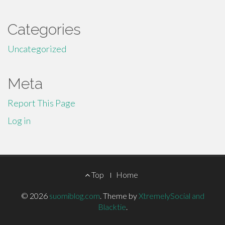
Categories
Uncategorized
Meta
Report This Page
Log in
Footer
Top
Home
Menu
© 2026
suomiblog.com
.
Theme by
XtremelySocial and
Blacktie
.