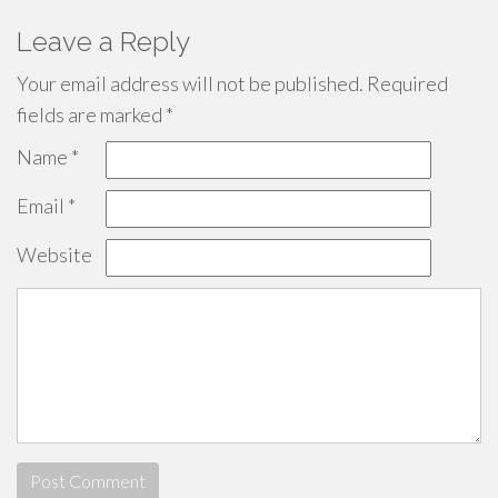
Leave a Reply
Your email address will not be published.
Required
fields are marked
*
Name
*
Email
*
Website