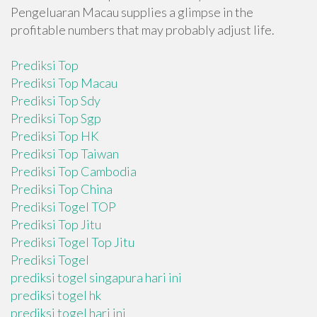
Pengeluaran Macau supplies a glimpse in the
profitable numbers that may probably adjust life.
Prediksi Top
Prediksi Top Macau
Prediksi Top Sdy
Prediksi Top Sgp
Prediksi Top HK
Prediksi Top Taiwan
Prediksi Top Cambodia
Prediksi Top China
Prediksi Togel TOP
Prediksi Top Jitu
Prediksi Togel Top Jitu
Prediksi Togel
prediksi togel singapura hari ini
prediksi togel hk
prediksi togel hari ini